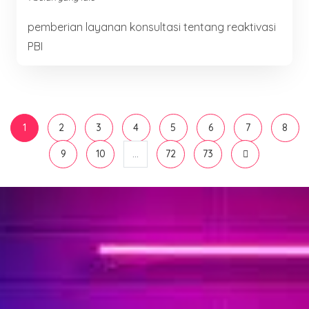
pemberian layanan konsultasi tentang reaktivasi
PBI
1
2
3
4
5
6
7
8
9
10
...
72
73